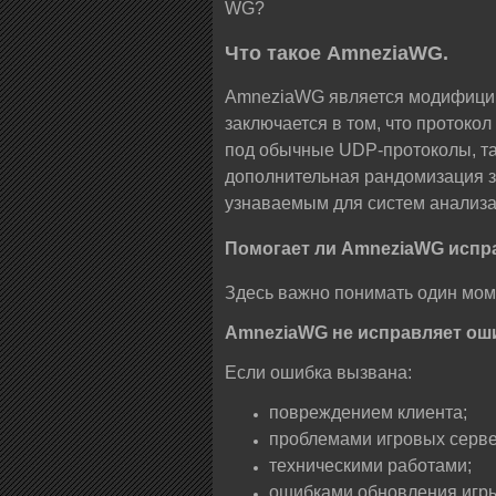
WG?
Что такое AmneziaWG.
AmneziaWG является модифицир
заключается в том, что протоко
под обычные UDP-протоколы, та
дополнительная рандомизация за
узнаваемым для систем анализа
Помогает ли AmneziaWG испра
Здесь важно понимать один мом
AmneziaWG не исправляет оши
Если ошибка вызвана:
повреждением клиента;
проблемами игровых серве
техническими работами;
ошибками обновления игр