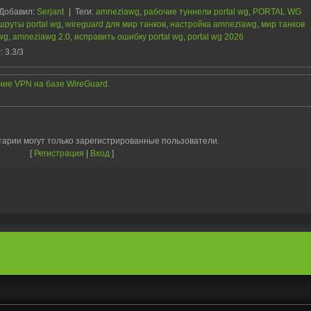
Добавил
:
Serjant
|
Теги
:
amneziawg
,
рабочие туннели portal wg
,
PORTAL WG
руты portal wg
,
wireguard для мир танков
,
настройка amneziawg
,
мир танков
 wg
,
amneziawg 2.0
,
исправить ошибку portal wg
,
portal wg 2026
г
:
3.3
/
3
ие VPN на базе WireGuard.
арии могут только зарегистрированные пользователи.
[
Регистрация
|
Вход
]