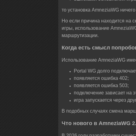
то установка AmneziaWG ничего 
Но если причина находится на 
игры, использование AmneziaWG
маршрутизации.
Когда есть смысл попробо
Использование AmneziaWG имее
Portal WG долго подключае
появляется ошибка 402;
появляется ошибка 503;
подключение зависает на э
игра запускается через дру
В подобных случаях смена маршр
Что нового в AmneziaWG 2
В 2026 году разработчики сущес