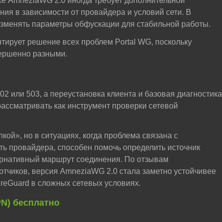
же AmneziaWG 2.0 иногда требует дополнительной
ия в зависимости от провайдера и условий сети. В
изменять параметры обфускации для стабильной работы.
тирует решение всех проблем Portal WG, поскольку
вершенно разными.
02 или 503, а переустановка клиента и базовая диагностика
ассматривать как инструмент проверки сетевой
кой», но в ситуациях, когда проблема связана с
ть провайдера, способен помочь определить источник
ернативный маршрут соединения. По отзывам
отчиков, версия AmneziaWG 2.0 стала заметно устойчивее
reGuard в сложных сетевых условиях.
PN) бесплатно