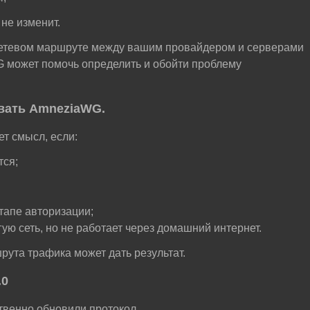
не изменит.
сетевом маршруте между вашим провайдером и серверами
 может помочь определить и обойти проблему
вать AmneziaWG.
т смысл, если:
тся;
тапе авторизации;
гую сеть, но не работает через домашний интернет.
ута трафика может дать результат.
.0
твенно обновили протокол.