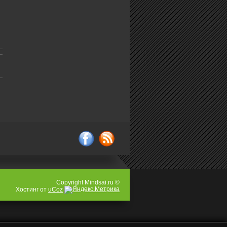
Vkontakte
rss
Copyright Mindsai.ru ©
Хостинг от
uCoz