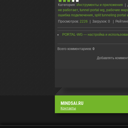
Категория
:
Инструменты и приложения
|
не работает
,
tunnel portal wg
,
рабочие марш
ошибка подключения
,
split tunneling portal
Просмотров
:
2226
|
Загрузок
:
0
|
Рейтин
PORTAL-WG — настройка и использован
Всего комментариев
:
0
Добавлять коммент
MINDSAI.RU
Контакты