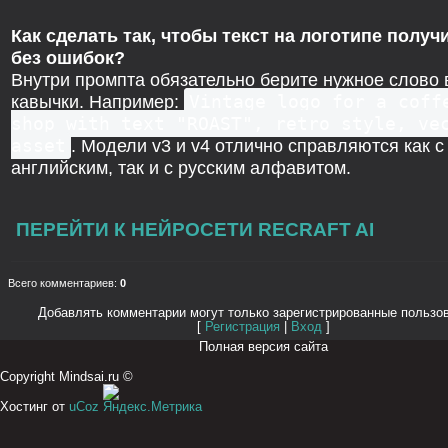
Как сделать так, чтобы текст на логотипе получ
без ошибок?
Внутри промпта обязательно берите нужное слово 
кавычки. Например:
Vintage logo for a coff
shop with text "ROAST", retro style, ve
asset
. Модели v3 и v4 отлично справляются как с
английским, так и с русским алфавитом.
ПЕРЕЙТИ К НЕЙРОСЕТИ RECRAFT AI
Всего комментариев
:
0
Добавлять комментарии могут только зарегистрированные пользо
[
Регистрация
|
Вход
]
Полная версия сайта
Copyright Mindsai.ru ©
Хостинг от
uCoz