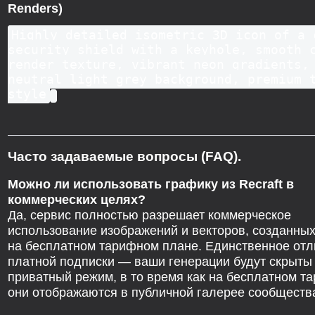
Renders)
Highly detailed isometric 3D icon of a 
security shield with a keyhole, smooth 
render texture, vibrant neon gradients,
neutral light grey background, premium 
style
Часто задаваемые вопросы (FAQ).
Можно ли использовать графику из Recraft в
коммерческих целях?
Да, сервис полностью разрешает коммерческое
использование изображений и векторов, созданны
на бесплатном тарифном плане. Единственное отл
платной подписки — ваши генерации будут скрыты
приватный режим, в то время как на бесплатном т
они отображаются в публичной галерее сообществ