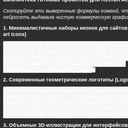
Скопируйте эти выверенные формулы команд, ч
нейросеть выдавала чистую коммерческую графи
1. Минималистичные наборы иконок для сайтов 
art Icons)
App icon set for SaaS mobile applicatio
consistent stroke weight, rounded corne
minimal outline, vector asset, 24px gri
simple geometry, isolated on pure white
background --style flat line
2. Современные геометрические логотипы (Log
Modern minimalist geometric logo for an
tech startup, letter 'M' integrated wit
digital circuits, clean vector art, sha
lines, professional corporate identity,
color palette, no gradients --style log
3. Объемные 3D-иллюстрации для интерфейсов