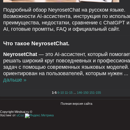
Подробный обзор NeyrosetChat на русском языке.
Возможности AI-ассистента, инструкция по исполь
преимущества, недостатки, сравнение с ChatGPT и
AI, готовые промпты, FAQ и официальный сайт.
Что такое NeyrosetChat.
NeyrosetChat
— это AI-ассистент, который помогае
решать широкий круг повседневных и профессион
задач с помощью современных языковых моделей.
ориентирован на пользователей, которым нужен
...
дальше »
1-5
6-10
11-15
...
146-150
151-155
Полная версия сайта
Copyright Mindsai.ru ©
Хостинг от
uCoz