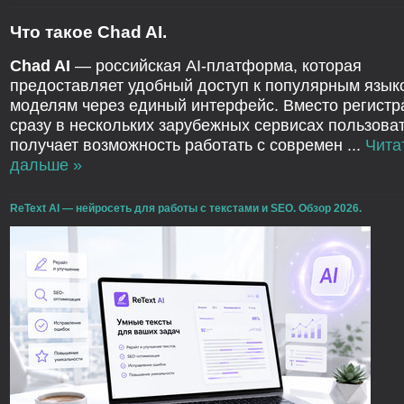
Что такое Chad AI.
Chad AI
— российская AI-платформа, которая
предоставляет удобный доступ к популярным язы
моделям через единый интерфейс. Вместо регистр
сразу в нескольких зарубежных сервисах пользова
получает возможность работать с современ
...
Чита
дальше »
ReText AI — нейросеть для работы с текстами и SEO. Обзор 2026.