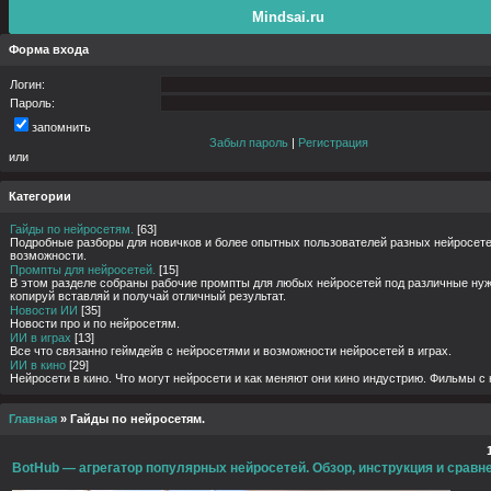
Mindsai.ru
Форма входа
Логин:
Пароль:
запомнить
Забыл пароль
|
Регистрация
или
Категории
Гайды по нейросетям.
[63]
Подробные разборы для новичков и более опытных пользователей разных нейросете
возможности.
Промпты для нейросетей.
[15]
В этом разделе собраны рабочие промпты для любых нейросетей под различные нуж
копируй вставляй и получай отличный результат.
Новости ИИ
[35]
Новости про и по нейросетям.
ИИ в играх
[13]
Все что связанно геймдейв с нейросетями и возможности нейросетей в играх.
ИИ в кино
[29]
Нейросети в кино. Что могут нейросети и как меняют они кино индустрию. Фильмы с
Главная
»
Гайды по нейросетям.
BotHub — агрегатор популярных нейросетей. Обзор, инструкция и сравн