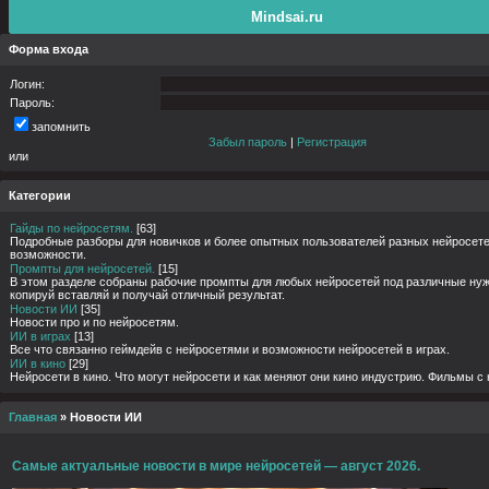
Mindsai.ru
Форма входа
Логин:
Пароль:
запомнить
Забыл пароль
|
Регистрация
или
Категории
Гайды по нейросетям.
[63]
Подробные разборы для новичков и более опытных пользователей разных нейросете
возможности.
Промпты для нейросетей.
[15]
В этом разделе собраны рабочие промпты для любых нейросетей под различные нуж
копируй вставляй и получай отличный результат.
Новости ИИ
[35]
Новости про и по нейросетям.
ИИ в играх
[13]
Все что связанно геймдейв с нейросетями и возможности нейросетей в играх.
ИИ в кино
[29]
Нейросети в кино. Что могут нейросети и как меняют они кино индустрию. Фильмы с
Главная
»
Новости ИИ
Самые актуальные новости в мире нейросетей — август 2026.