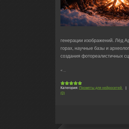
генерации изображений. Лёд Ар
горах, научные базы и археоло
создания фотореалистичных сце
<
...
Категория:
Промпты для нейросетей.
|
(0)