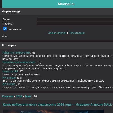
Mindsai.ru
Форма входа
Логин:
Пароль:
запомнить
Забыл пароль
|
Регистрация
или
Категории
Гайды по нейросетям.
[63]
Подробные разборы для новичков и более опытных пользователей разных нейросете
возможности.
Промпты для нейросетей.
[15]
В этом разделе собраны рабочие промпты для любых нейросетей под различные нуж
копируй вставляй и получай отличный результат.
Новости ИИ
[35]
Новости про и по нейросетям.
ИИ в играх
[13]
Все что связанно геймдейв с нейросетями и возможности нейросетей в играх.
ИИ в кино
[29]
Нейросети в кино. Что могут нейросети и как меняют они кино индустрию. Фильмы с
Главная
»
2026
»
Май
»
20
Какие нейросети могут закрыться в 2026 году — будущее AI после DALL·