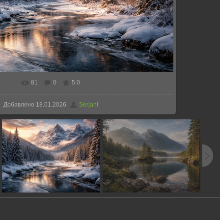
81
0
5.0
В реальном размере
1536x1024
/ 3142.7Kb
Добавлено
18.01.2026
Serjant