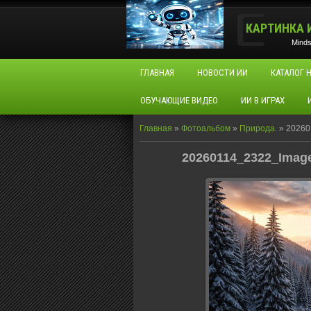
КАРТИНКА 
Minds
ГЛАВНАЯ
НОВОСТИ ИИ
КАТАЛОГ 
ОБУЧАЮЩИЕ ВИДЕО
ИИ В ИГРАХ
Главная
»
Фотоальбом
»
Природа.
»
20260
20260114_2322_Image