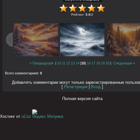
Рейтинг
:
5.0
/
2
« Предыдущая
|
10
11
12
13
14
[
15
]
16
17
18
19
20
|
Следующая »
Всего комментариев
:
0
Добавлять комментарии могут только зарегистрированные пользо
[
Регистрация
|
Вход
]
Полная версия сайта
Хостинг от
uCoz