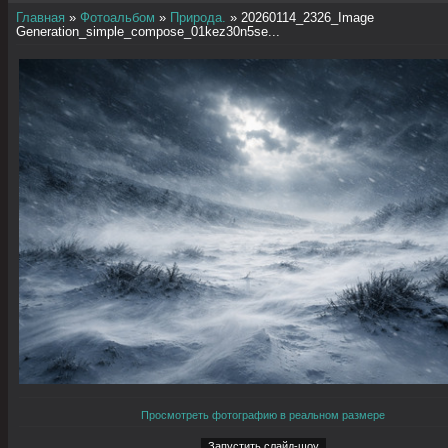
Главная
»
Фотоальбом
»
Природа.
» 20260114_2326_Image
Generation_simple_compose_01kez30n5se...
Просмотреть фотографию в реальном размере