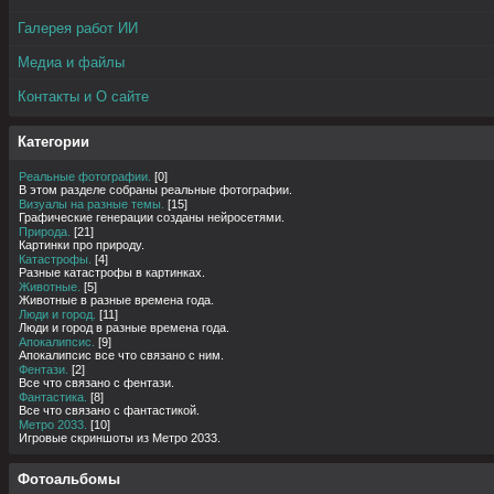
Галерея работ ИИ
Медиа и файлы
Контакты и О сайте
Категории
Реальные фотографии.
[0]
В этом разделе собраны реальные фотографии.
Визуалы на разные темы.
[15]
Графические генерации созданы нейросетями.
Природа.
[21]
Картинки про природу.
Катастрофы.
[4]
Разные катастрофы в картинках.
Животные.
[5]
Животные в разные времена года.
Люди и город.
[11]
Люди и город в разные времена года.
Апокалипсис.
[9]
Апокалипсис все что связано с ним.
Фентази.
[2]
Все что связано с фентази.
Фантастика.
[8]
Все что связано с фантастикой.
Метро 2033.
[10]
Игровые скриншоты из Метро 2033.
Фотоальбомы