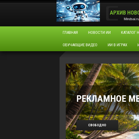
АРХИВ НОВ
Mindsai.r
ГЛАВНАЯ
НОВОСТИ ИИ
КАТАЛОГ 
ОБУЧАЮЩИЕ ВИДЕО
ИИ В ИГРАХ
РЕКЛАМНОЕ М
СВОБОДНО