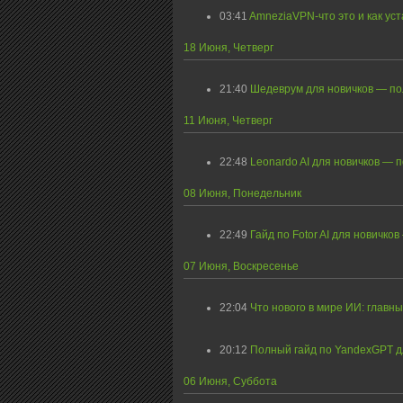
03:41
AmneziaVPN-что это и как уст
18 Июня, Четверг
21:40
Шедеврум для новичков — по
11 Июня, Четверг
22:48
Leonardo AI для новичков — 
08 Июня, Понедельник
22:49
Гайд по Fotor AI для новичко
07 Июня, Воскресенье
22:04
Что нового в мире ИИ: главн
20:12
Полный гайд по YandexGPT дл
06 Июня, Суббота