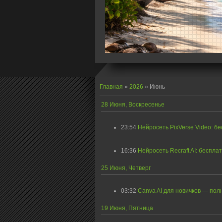
Главная
»
2026
»
Июнь
28 Июня, Воскресенье
23:54
Нейросеть PixVerse Video: б
16:36
Нейросеть Recraft AI: беспла
25 Июня, Четверг
03:32
Canva AI для новичков — пол
19 Июня, Пятница