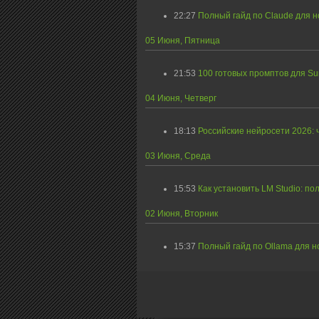
22:27
Полный гайд по Claude для н
05 Июня, Пятница
21:53
100 готовых промптов для Sun
04 Июня, Четверг
18:13
Российские нейросети 2026: 
03 Июня, Среда
15:53
Как установить LM Studio: по
02 Июня, Вторник
15:37
Полный гайд по Ollama для но